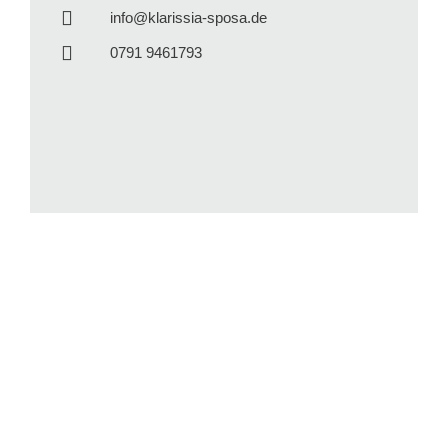
info@klarissia-sposa.de
0791 9461793